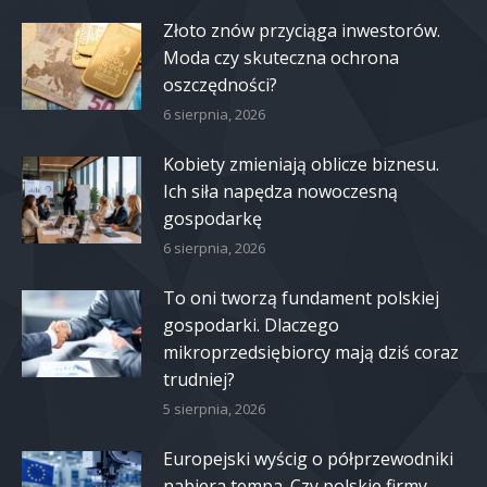
Złoto znów przyciąga inwestorów.
Moda czy skuteczna ochrona
oszczędności?
6 sierpnia, 2026
Kobiety zmieniają oblicze biznesu.
Ich siła napędza nowoczesną
gospodarkę
6 sierpnia, 2026
To oni tworzą fundament polskiej
gospodarki. Dlaczego
mikroprzedsiębiorcy mają dziś coraz
trudniej?
5 sierpnia, 2026
Europejski wyścig o półprzewodniki
nabiera tempa. Czy polskie firmy