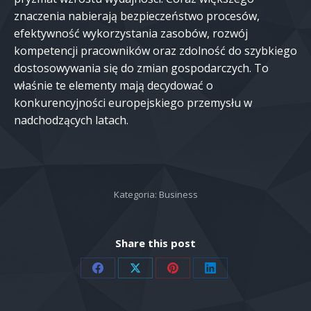
znaczenia nabierają bezpieczeństwo procesów,
efektywność wykorzystania zasobów, rozwój
kompetencji pracowników oraz zdolność do szybkiego
dostosowywania się do zmian gospodarczych. To
właśnie te elementy mają decydować o
konkurencyjności europejskiego przemysłu w
nadchodzących latach.
Kategoria:
Business
Share this post
Share
Share
Share
Share
on
on
on
on