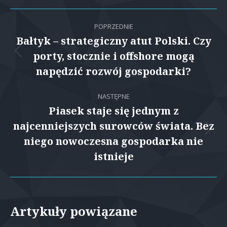
Facebook
X
Pinterest
LinkedIn
Nawigacja
POPRZEDNIE
wpisów
Bałtyk – strategiczny atut Polski. Czy
porty, stocznie i offshore mogą
Poprzedni
wpis:
napędzić rozwój gospodarki?
NASTĘPNE
Piasek staje się jednym z
najcenniejszych surowców świata. Bez
Następny
niego nowoczesna gospodarka nie
wpis:
istnieje
Artykuły powiązane