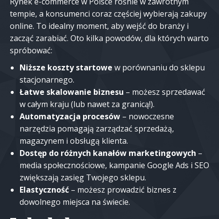
Rynek e-commerce w Polsce rośnie w zawrotnym
tempie, a konsumenci coraz częściej wybierają zakupy
online. To idealny moment, aby wejść do branży i
zacząć zarabiać. Oto kilka powodów, dla których warto
spróbować:
Niższe koszty startowe
w porównaniu do sklepu
stacjonarnego.
Łatwe skalowanie biznesu
– możesz sprzedawać
w całym kraju (lub nawet za granicą!).
Automatyzacja procesów
– nowoczesne
narzędzia pomagają zarządzać sprzedażą,
magazynem i obsługą klienta.
Dostęp do różnych kanałów marketingowych
–
media społecznościowe, kampanie Google Ads i SEO
zwiększają zasięg Twojego sklepu.
Elastyczność
– możesz prowadzić biznes z
dowolnego miejsca na świecie.