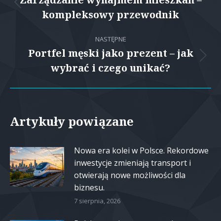
wpisów
Poprzedni
kompleksowy przewodnik
wpis:
NASTĘPNE
Portfel męski jako prezent – jak
Następny
wybrać i czego unikać?
wpis:
Artykuły powiązane
Nowa era kolei w Polsce. Rekordowe
inwestycje zmieniają transport i
otwierają nowe możliwości dla
biznesu.
7 sierpnia, 2026