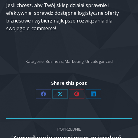
Jeśli chcesz, aby Twój sklep działał sprawnie i
efektywnie, sprawdź dostępne logistyczne oferty
biznesowe i wybierz najlepsze rozwiązania dla
swojego e-commerce!
Kategorie:
Business
,
Marketing
,
Uncategorized
Share this post
Share
Share
Share
Share
on
on
on
on
Facebook
X
Pinterest
LinkedIn
Nawigacja
POPRZEDNIE
Zarządzanie wynajmem mieszkań –