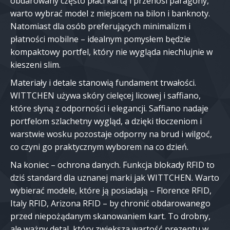
obdarowany często płaci kartą i przenosi paragony,
warto wybrać model z miejscem na bilon i banknoty.
Natomiast dla osób preferujących minimalizm i
płatności mobilne – idealnym pomysłem będzie
kompaktowy portfel, który nie wygląda niechlujnie w
kieszeni slim.
Materiały i detale stanowią fundament trwałości.
WITTCHEN używa skóry cielęcej licowej i saffiano,
które słyną z odporności i elegancji. Saffiano nadaje
portfelom szlachetny wygląd, a dzięki tłoczeniom i
warstwie wosku pozostaje odporny na brud i wilgoć,
co czyni go praktycznym wyborem na co dzień.
Na koniec – ochrona danych. Funkcja blokady RFID to
dziś standard dla uznanej marki jak WITTCHEN. Warto
wybierać modele, które ją posiadają – Florence RFID,
Italy RFID, Arizona RFID – by chronić obdarowanego
przed niepożądanym skanowaniem kart. To drobny,
ale ważny detal, który zwiększa wartość prezentu w