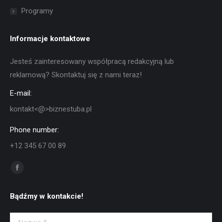
Programy
Informacje kontaktowe
Jesteś zainteresowany współpracą redakcyjną lub
reklamową? Skontaktuj się z nami teraz!
E-mail:
kontakt<@>biznestuba.pl
Phone number:
+12 345 67 00 89
Znajdź nas na:
Facebook
otworzy
Bądźmy w kontakcie!
się
w
Nazwa *