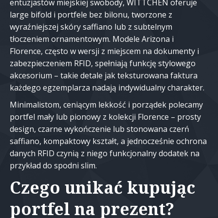
entuzjastów miejskiej swobody, WITTCHEN oferuje
large bifold i portfele bez bilonu, tworzone z
wyraźniejszej skóry saffiano lub z subtelnym
tłoczeniem ornamentowym. Modele Arizona i
Florence, często w wersji z miejscem na dokumenty i
zabezpieczeniem RFID, spełniają funkcję stylowego
akcesorium – takie detale jak teksturowana faktura
każdego egzemplarza nadają indywidualny charakter.
Minimalistom, ceniącym lekkość i porządek polecamy
portfel mały lub pionowy z kolekcji Florence – prosty
design, czarne wykończenie lub stonowana czerń
saffiano, kompaktowy kształt, a jednocześnie ochrona
danych RFID czynią z niego funkcjonalny dodatek na
przykład do spodni slim.
Czego unikać kupując
portfel na prezent?