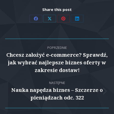
Share this post
Share
Share
Share
Share
on
on
on
on
Facebook
X
Pinterest
LinkedIn
Nawigacja
POPRZEDNIE
wpisów
Chcesz założyć e-commerce? Sprawdź,
jak wybrać najlepsze biznes oferty w
Poprzedni
wpis:
zakresie dostaw!
NASTĘPNE
Nauka napędza biznes – Szczerze o
Następny
pieniądzach odc. 322
wpis: