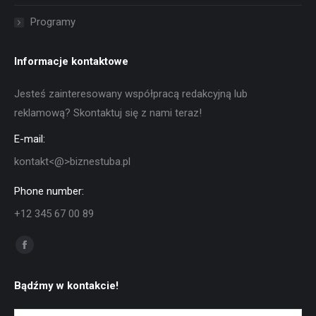
Programy
Informacje kontaktowe
Jesteś zainteresowany współpracą redakcyjną lub
reklamową? Skontaktuj się z nami teraz!
E-mail:
kontakt<@>biznestuba.pl
Phone number:
+12 345 67 00 89
Znajdź nas na:
Facebook
otworzy
Bądźmy w kontakcie!
się
w