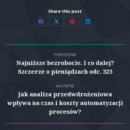
Share this post
Share
Share
Share
Share
on
on
on
on
Facebook
X
Pinterest
LinkedIn
Nawigacja
POPRZEDNIE
wpisów
Najniższe bezrobocie. I co dalej?
Poprzedni
Szczerze o pieniądzach odc. 323
wpis:
NASTĘPNE
Jak analiza przedwdrożeniowa
wpływa na czas i koszty automatyzacji
Następny
wpis:
procesów?