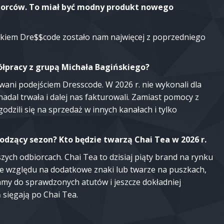
biorców. To miał być modny produkt nowego
znakiem Dre$$code zostało nam najwięcej z poprzedniego
ółpracy z grupą Michała Bagińskiego?
wani podejściem Dresscode. W 2026 r. nie wykonali dla
dal trwała i dalej nas fakturowali. Zamiast pomocy z
dzili się na sprzedaż w innych kanałach i tylko
odzący sezon? Kto będzie twarzą Chai Tea w 2026 r.
ych odbiorcach. Chai Tea to dzisiaj piąty brand na rynku
ze względu na dodatkowe znaki lub twarze na puszkach,
amy do sprawdzonych atutów i jeszcze dokładniej
 sięgają po Chai Tea.