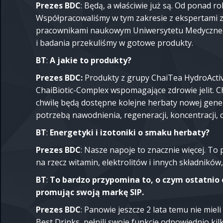
Prezes BDC
: Będą, a właściwie już są. Od ponad 
Współpracowaliśmy w tym zakresie z ekspertami z 
pracownikami naukowym Uniwersytetu Medycznego
i badania przekuliśmy w gotowe produkty.
BT
:
A jakie to produkty?
Prezes BDC:
Produkty z grupy ChaiTea HydroActi
ChaiBiotic-Complex wspomagające zdrowie jelit. Ch
chwilę będą dostępne kolejne herbaty nowej gener
potrzebą nawodnienia, regeneracji, koncentracji, c
BT
:
Energetyki i izotoniki o smaku herbaty?
Prezes BDC
: Nasze napoje to znacznie więcej. To
na rzecz witamin, elektrolitów i innych składnikó
BT
:
To bardzo przypomina to, o czym ostatnio 
promując swoją markę SIP.
Prezes BDC
: Panowie jeszcze 2 lata temu nie mie
Best Drinks, pełnili swoje funkcje odpowiednio kilk