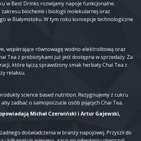
roku w Best Drinks rozwijamy napoje funkcjonalne.
zakresu biochemii i biologii molekularnej oraz
 w Białymstoku. W tym roku koncepcje technologiczne
ve, wspierające równowagę wodno-elektrolitową oraz
ai Tea z prebiotykami już jest dostępna w sprzedaży. Za
acji, które łączą sprawdzony smak herbaty Chai Tea z
zy relaksu.
 produkty science based nutrition. Rezygnujemy z cukru
w, aby zadbać o samopoczucie osób pijących Chai Tea.
opowiadają Michał Czerwiński i Artur Gajewski,
li żadnego doświadczenia w branży napojowej. Przyszli do
a i kilkanaście miesięcy, a tuż po odwołaniu otworzyli