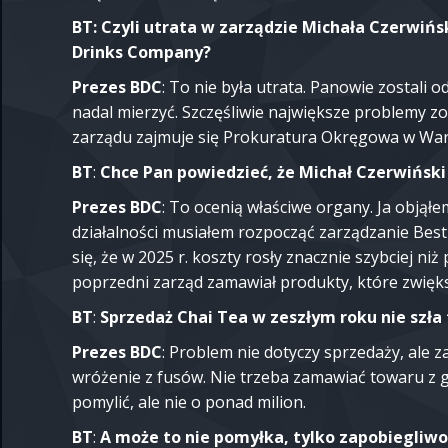
BT: Czyli utrata w zarządzie Michała Czerwińs
Drinks Company?
Prezes BDC
: To nie była utrata. Panowie zostali 
nadal mierzyć. Szczęśliwie największe problemy zo
zarządu zajmuje się Prokuratura Okręgowa w War
BT
:
Chce Pan powiedzieć, że Michał Czerwiński
Prezes BDC
: To ocenią właściwe organy. Ja objąłe
działalności musiałem rozpocząć zarządzanie Bes
się, że w 2025 r. koszty rosły znacznie szybciej n
poprzedni zarząd zamawiał produkty, które zwiększ
BT
:
Sprzedaż Chai Tea w zeszłym roku nie szła
Prezes BDC
: Problem nie dotyczy sprzedaży, ale 
wróżenie z fusów. Nie trzeba zamawiać towaru z gó
pomylić, ale nie o ponad milion.
BT
:
A może to nie pomyłka, tylko zapobiegliw