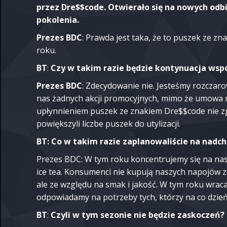
przez Dre$$code. Otwierało się na nowych od
pokolenia.
Prezes BDC
: Prawda jest taka, że to puszek ze 
roku.
BT
:
Czy w takim razie będzie kontynuacja wsp
Prezes BDC
: Zdecydowanie nie. Jesteśmy rozczaro
nas żadnych akcji promocyjnych, mimo że umowa na
upłynnieniem puszek ze znakiem Dre$$code nie zgo
powiększyli liczbe puszek do utylizacji.
BT: Co w takim razie zaplanowaliście na nadch
Prezes BDC: W tym roku koncentrujemy się na nasz
ice tea. Konsumenci nie kupują naszych napojów 
ale ze względu na smak i jakość. W tym roku wrac
odpowiadamy na potrzeby tych, którzy na co dzień
BT
:
Czyli w tym sezonie nie będzie zaskoczeń?