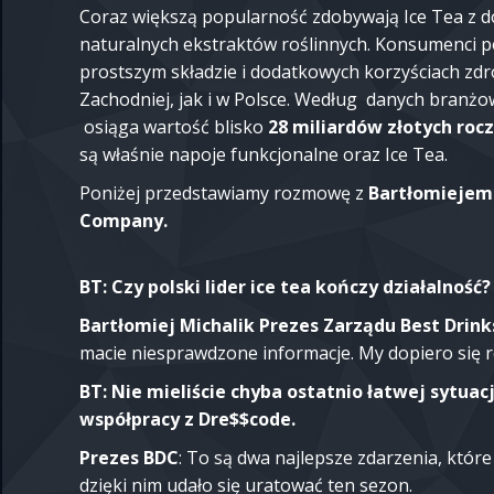
Coraz większą popularność zdobywają Ice Tea z d
naturalnych ekstraktów roślinnych. Konsumenci p
prostszym składzie i dodatkowych korzyściach zd
Zachodniej, jak i w Polsce. Według danych bran
osiąga wartość blisko
28 miliardów złotych rocz
są właśnie napoje funkcjonalne oraz Ice Tea.
Poniżej przedstawiamy rozmowę z
Bartłomiejem 
Company.
BT: Czy polski lider ice tea kończy działalność?
Bartłomiej Michalik Prezes Zarządu Best Drin
macie niesprawdzone informacje. My dopiero się 
BT: Nie mieliście chyba ostatnio łatwej sytuacj
współpracy z Dre$$code.
Prezes BDC
: To są dwa najlepsze zdarzenia, które
dzięki nim udało się uratować ten sezon.