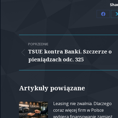
Shar
Share
on
Facebo
Nawigacja
POPRZEDNIE
wpisów
TSUE kontra Banki. Szczerze o
Poprzedni
pieniądzach odc. 325
wpis:
Artykuły powiązane
Leasing nie zwalnia. Dlaczego
coraz więcej firm w Polsce
wybiera finansowanie zamiast