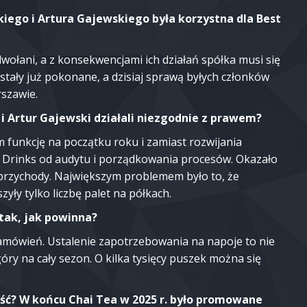
kiego i Artura Gajewskiego była korzystna dla Best
odwołani, a z konsekwencjami ich działań spółka musi się
stały już pokonane, a dzisiaj sprawą byłych członków
szawie.
 i Artur Gajewski działali niezgodnie z prawem?
m funkcję na początku roku i zamiast rozwijania
t Drinks od audytu i porządkowania procesów. Okazało
iż przychody. Największym problemem było to, że
yły tylko liczbę palet na półkach.
 tak, jak powinna?
zamówień. Ustalenie zapotrzebowania na napoje to nie
ry na cały sezon. O kilka tysięcy puszek można się
ość? W końcu Chai Tea w 2025 r. było promowane