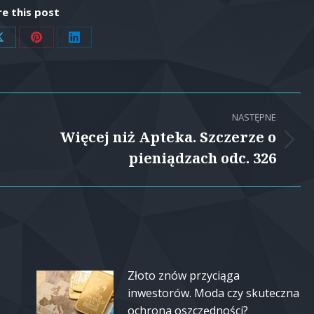
e this post
Share
Share
Share
on
on
on
ok
X
Pinterest
LinkedIn
NASTĘPNE
Więcej niż Apteka. Szczerze o
Następny
pieniądzach odc. 326
wpis:
Złoto znów przyciąga
inwestorów. Moda czy skuteczna
ochrona oszczędności?