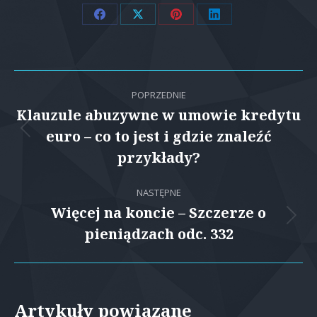
Share
Share
Share
Share
on
on
on
on
Facebook
X
Pinterest
LinkedIn
Nawigacja
POPRZEDNIE
wpisów
Klauzule abuzywne w umowie kredytu
euro – co to jest i gdzie znaleźć
Poprzedni
wpis:
przykłady?
NASTĘPNE
Więcej na koncie – Szczerze o
Następny
pieniądzach odc. 332
wpis:
Artykuły powiązane