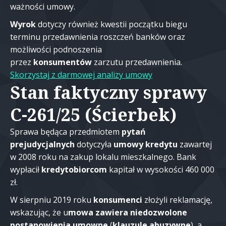
ważności umowy.
Wyrok
dotyczy również kwestii początku biegu
terminu przedawnienia roszczeń banków oraz
możliwości podnoszenia
przez
konsumentów
zarzutu przedawnienia.
Skorzystaj z darmowej analizy umowy
Stan faktyczny sprawy
C-261/25 (Ścierbek)
Sprawa będąca przedmiotem
pytań
prejudycjalnych
dotyczyła
umowy kredytu
zawartej
w 2008 roku na zakup lokalu mieszkalnego. Bank
wypłacił
kredytobiorcom
kapitał w wysokości 460 000
zł.
W sierpniu 2019 roku
konsumenci
złożyli reklamację,
wskazując, że u
mowa zawiera niedozwolone
postanowienia umowne
(
klauzule
abuzywne
), a