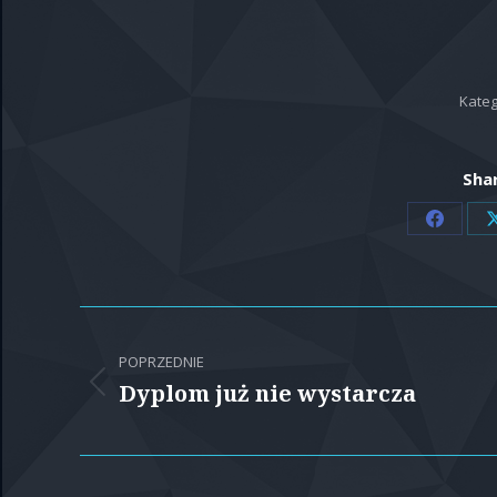
Kateg
Shar
Share
on
Facebo
Nawigacja
POPRZEDNIE
wpisów
Dyplom już nie wystarcza
Poprzedni
wpis: