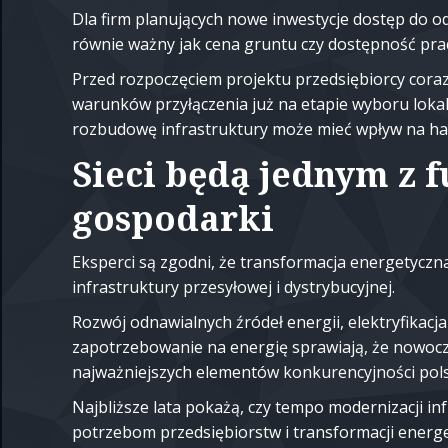
Dla firm planujących nowe inwestycje dostęp do o
równie ważny jak cena gruntu czy dostępność pr
Przed rozpoczęciem projektu przedsiębiorcy coraz
warunków przyłączenia już na etapie wyboru lokal
rozbudowę infrastruktury może mieć wpływ na har
Sieci będą jednym z
gospodarki
Eksperci są zgodni, że transformacja energetycz
infrastruktury przesyłowej i dystrybucyjnej.
Rozwój odnawialnych źródeł energii, elektryfikacj
zapotrzebowanie na energię sprawiają, że nowocze
najważniejszych elementów konkurencyjności pols
Najbliższe lata pokażą, czy tempo modernizacji in
potrzebom przedsiębiorstw i transformacji energe