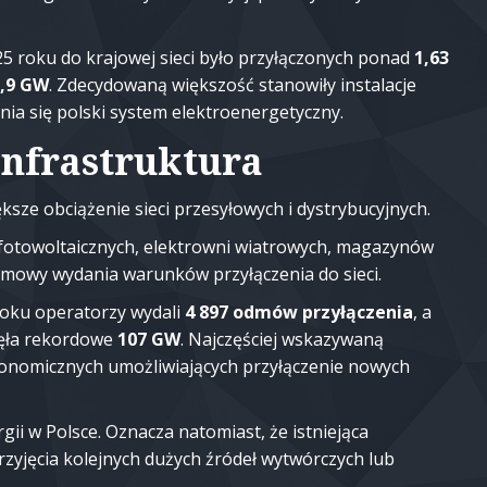
5 roku do krajowej sieci było przyłączonych ponad
1,63
,9 GW
. Zdecydowaną większość stanowiły instalacje
nia się polski system elektroenergetyczny.
infrastruktura
ksze obciążenie sieci przesyłowych i dystrybucyjnych.
 fotowoltaicznych, elektrowni wiatrowych, magazynów
mowy wydania warunków przyłączenia do sieci.
roku operatorzy wydali
4 897 odmów przyłączenia
, a
ęła rekordowe
107 GW
. Najczęściej wskazywaną
konomicznych umożliwiających przyłączenie nowych
gii w Polsce. Oznacza natomiast, że istniejąca
rzyjęcia kolejnych dużych źródeł wytwórczych lub