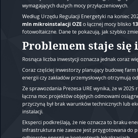
wymagających dużych mocy przyłączeniowych.
Według Urzędu Regulacji Energetyki na koniec 202
mln mikroinstalacji OZE
o łącznej mocy blisko
13
fotowoltaiczne. Dane te pokazują, jak szybko zmie
Problemem staje się 
Rosnąca liczba inwestycji oznacza jednak coraz wię
Coraz częściej inwestorzy planujący budowę farm
energii czy zakładów przemysłowych otrzymują od
Ze sprawozdania Prezesa URE wynika, że w 2025 
łączna moc projektów objętych odmowami osiągn
przyczyną był brak warunków technicznych lub e
instalacji.
Eksperci podkreślają, że nie oznacza to braku ener
infrastruktura nie zawsze jest przygotowana do p
odbiorców energii w konkretnych lokalizacjach.