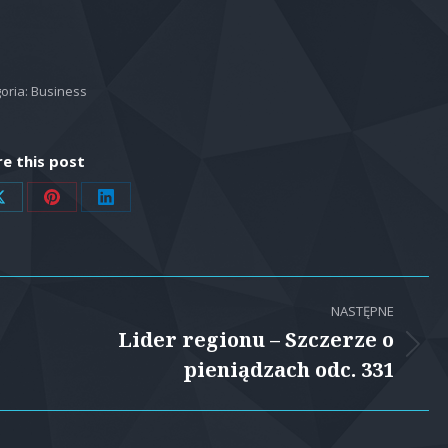
oria:
Business
e this post
Share
Share
Share
on
on
on
ok
X
Pinterest
LinkedIn
NASTĘPNE
Lider regionu – Szczerze o
Następny
pieniądzach odc. 331
wpis: