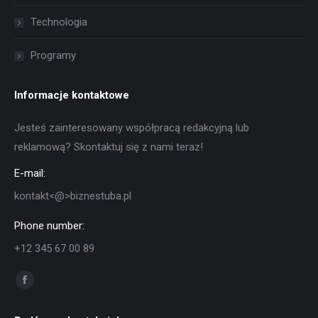
Technologia
Programy
Informacje kontaktowe
Jesteś zainteresowany współpracą redakcyjną lub
reklamową? Skontaktuj się z nami teraz!
E-mail:
kontakt<@>biznestuba.pl
Phone number:
+12 345 67 00 89
Znajdź nas na:
Facebook
otworzy