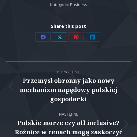
Kategoria:
Business
Share this post
Share
Share
Share
Share
on
on
on
on
Facebook
X
Pinterest
LinkedIn
Nawigacja
POPRZEDNIE
wpisów
Przemysł obronny jako nowy
mechanizm napędowy polskiej
Poprzedni
wpis:
gospodarki
NASTĘPNE
Polskie morze czy all inclusive?
Następny
Różnice w cenach mogą zaskoczyć
wpis: